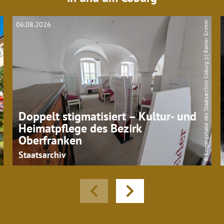
© Eingangshalle des Staatsarchivs Coburg (c) Rainer Grimm
06.08.2026
smus
Doppelt stigmatisiert – Kultur- und
Heimatpflege des Bezirk
Oberfranken
Staatsarchiv