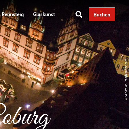
 Rennsteig
Glaskunst
Buchen
© Sebastian - stock.adobe.com
oburg