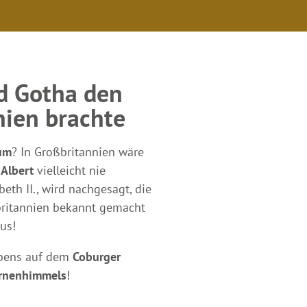
d Gotha den
ien brachte
um
? In Großbritannien wäre
 Albert
vielleicht nie
h II., wird nachgesagt, die
britannien bekannt gemacht
us!
eibens auf dem
Coburger
ernenhimmels
!