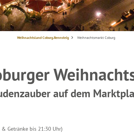
S
Weihnachtsland Coburg.Rennsteig
Weihnachtsmarkt Coburg
i
e
s
i
n
d
h
oburger Weihnacht
i
e
r
:
udenzauber auf dem Marktpla
s & Getränke bis 21:30 Uhr)