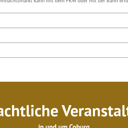
eihnachtsmarkt kann mit dem PKW oder mit der Bahn erf
chtliche Veransta
in und um Coburg