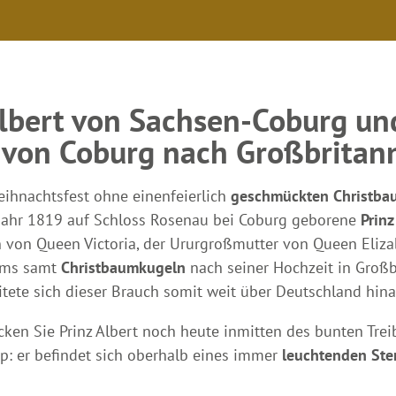
Albert von Sachsen-Coburg un
 von Coburg nach Großbritann
eihnachtsfest ohne einen
feierlich
geschmückten Christba
 Jahr 1819 auf Schloss Rosenau bei Coburg geborene
Prinz
 Queen Victoria, der Ururgroßmutter von Queen Elizabet
ums samt
Christbaumkugeln
nach seiner Hochzeit in Groß
itete sich dieser Brauch somit weit über Deutschland hina
cken Sie Prinz Albert noch heute inmitten des bunten Tr
ipp: er befindet sich oberhalb eines immer
leuchtenden St