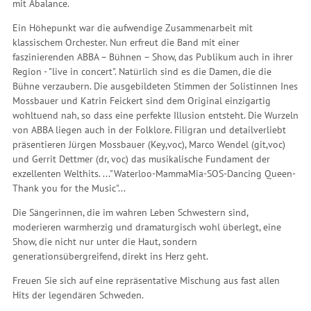
mit Abalance.
Ein Höhepunkt war die aufwendige Zusammenarbeit mit
klassischem Orchester. Nun erfreut die Band mit einer
faszinierenden ABBA – Bühnen – Show, das Publikum auch in ihrer
Region - "live in concert". Natürlich sind es die Damen, die die
Bühne verzaubern. Die ausgebildeten Stimmen der Solistinnen Ines
Mossbauer und Katrin Feickert sind dem Original einzigartig
wohltuend nah, so dass eine perfekte Illusion entsteht. Die Wurzeln
von ABBA liegen auch in der Folklore. Filigran und detailverliebt
präsentieren Jürgen Mossbauer (Key,voc), Marco Wendel (git,voc)
und Gerrit Dettmer (dr, voc) das musikalische Fundament der
exzellenten Welthits. ..."Waterloo-MammaMia-SOS-Dancing Queen-
Thank you for the Music"...
Die Sängerinnen, die im wahren Leben Schwestern sind,
moderieren warmherzig und dramaturgisch wohl überlegt, eine
Show, die nicht nur unter die Haut, sondern
generationsübergreifend, direkt ins Herz geht.
Freuen Sie sich auf eine repräsentative Mischung aus fast allen
Hits der legendären Schweden.