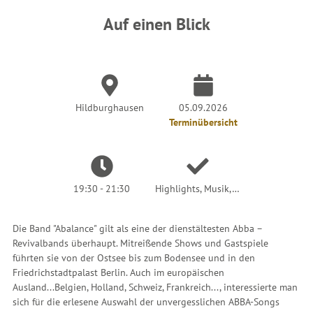
i
n
Auf einen Blick
d
h
i
e
r
:
Hildburghausen
05.09.2026
Terminübersicht
19:30 - 21:30
Highlights, Musik,…
Die Band "Abalance" gilt als eine der dienstältesten Abba –
Revivalbands überhaupt. Mitreißende Shows und Gastspiele
führten sie von der Ostsee bis zum Bodensee und in den
Friedrichstadtpalast Berlin. Auch im europäischen
Ausland...Belgien, Holland, Schweiz, Frankreich..., interessierte man
sich für die erlesene Auswahl der unvergesslichen ABBA-Songs