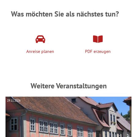
Was möchten Sie als nächstes tun?
Anreise planen
PDF erzeugen
Weitere Veranstaltungen
29.11.2026
26