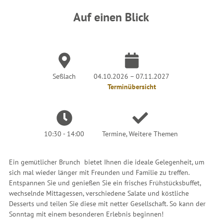
i
n
Auf einen Blick
d
h
i
e
r
:
Seßlach
04.10.2026 – 07.11.2027
Terminübersicht
10:30 - 14:00
Termine, Weitere Themen
Ein gemütlicher Brunch bietet Ihnen die ideale Gelegenheit, um
sich mal wieder länger mit Freunden und Familie zu treffen.
Entspannen Sie und genießen Sie ein frisches Frühstücksbuffet,
wechselnde Mittagessen, verschiedene Salate und köstliche
Desserts und teilen Sie diese mit netter Gesellschaft. So kann der
Sonntag mit einem besonderen Erlebnis beginnen!