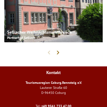
© Pörtnerhof
Seßlacher Weihnachtsmarktbrunch
Pörtnerhof Seßlach
Kontakt
Tourismusregion Coburg.Rennsteig e.V.
Lauterer Straße 60
D-96450 Coburg
Tel:
+49 9561 733 47 00