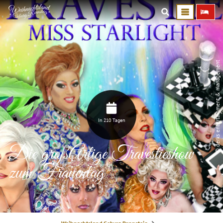
© derks entertainment & management
In 210 Tagen
Die großArtige Travestieshow
zum Frauentag