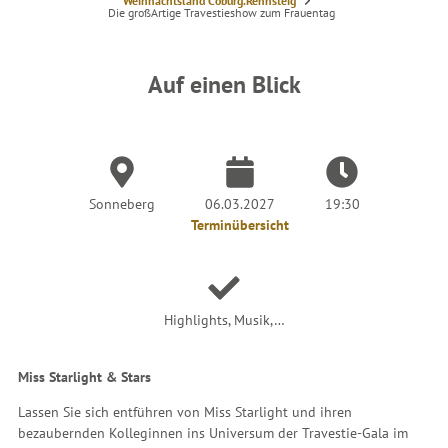
S
Weihnachtsland Coburg.Rennsteig
i
Die großArtige Travestieshow zum Frauentag
e
s
i
n
d
Auf einen Blick
h
i
e
r
:
Sonneberg
06.03.2027
19:30
Terminübersicht
Highlights, Musik,…
Miss Starlight & Stars
Lassen Sie sich entführen von Miss Starlight und ihren
bezaubernden Kolleginnen ins Universum der Travestie-Gala im