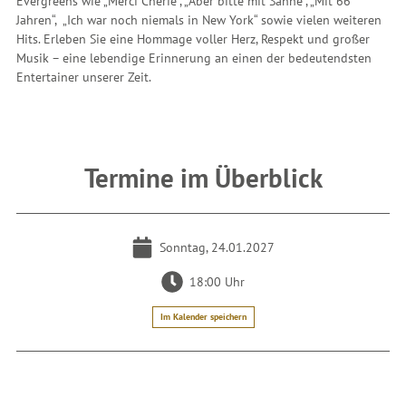
Evergreens wie „Merci Cherie“, „Aber bitte mit Sahne“, „Mit 66
Jahren“, „Ich war noch niemals in New York“ sowie vielen weiteren
Hits. Erleben Sie eine Hommage voller Herz, Respekt und großer
Musik – eine lebendige Erinnerung an einen der bedeutendsten
Entertainer unserer Zeit.
Termine im Überblick
Sonntag, 24.01.2027
18:00 Uhr
Im Kalender speichern