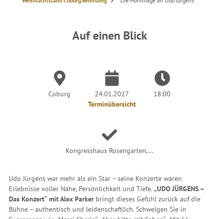
S
Weihnachtsland Coburg.Rennsteig
Die Hommage an Udo Jürgens
i
e
s
i
n
Auf einen Blick
d
h
i
e
r
:
Coburg
24.01.2027
18:00
Terminübersicht
Kongresshaus Rosengarten,…
Udo Jürgens war mehr als ein Star – seine Konzerte waren
Erlebnisse voller Nähe, Persönlichkeit und Tiefe.
„UDO JÜRGENS –
Das Konzert“ mit Alex Parker
bringt dieses Gefühl zurück auf die
Bühne – authentisch und leidenschaftlich. Schwelgen Sie in