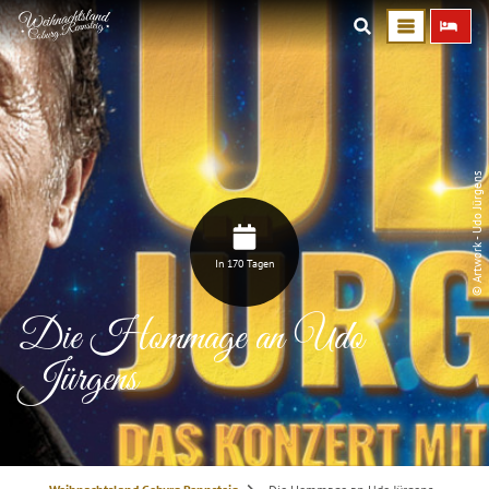
© Artwork - Udo Jürgens
In 170 Tagen
Die Hommage an Udo
Jürgens