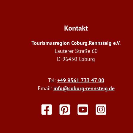
Kontakt
Tourismusregion Coburg.Rennsteig e.V.
Lauterer Straße 60
D-96450 Coburg
Tel:
+49 9561 733 47 00
Email:
info@coburg-rennsteig.de
F
P
Y
I
a
i
o
n
c
n
u
s
e
t
t
t