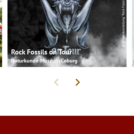
© Sonderausstellung "Rock Fossils"
smus
Rock Fossils on Tour
Naturkunde-Museum Coburg