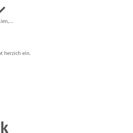
lien,…
t herzich ein.
ck