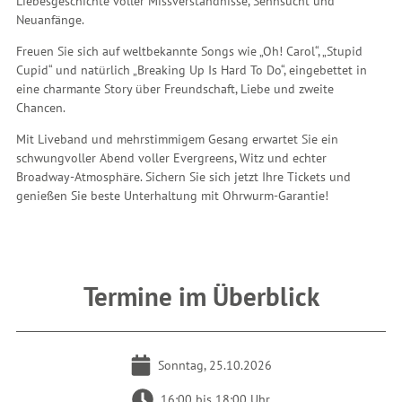
Liebesgeschichte voller Missverständnisse, Sehnsucht und
Neuanfänge.
Freuen Sie sich auf weltbekannte Songs wie „Oh! Carol“, „Stupid
Cupid“ und natürlich „Breaking Up Is Hard To Do“, eingebettet in
eine charmante Story über Freundschaft, Liebe und zweite
Chancen.
Mit Liveband und mehrstimmigem Gesang erwartet Sie ein
schwungvoller Abend voller Evergreens, Witz und echter
Broadway-Atmosphäre. Sichern Sie sich jetzt Ihre Tickets und
genießen Sie beste Unterhaltung mit Ohrwurm-Garantie!
Termine im Überblick
Sonntag, 25.10.2026
16:00 bis 18:00 Uhr