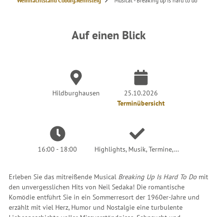
S
Weihnachtsland Coburg.Rennsteig
Musical - Breaking up is hard to do
i
e
s
i
n
Auf einen Blick
d
h
i
e
r
:
Hildburghausen
25.10.2026
Terminübersicht
16:00 - 18:00
Highlights, Musik, Termine,…
Erleben Sie das mitreißende Musical
Breaking Up Is Hard To Do
mit
den unvergesslichen Hits von Neil Sedaka! Die romantische
Komödie entführt Sie in ein Sommerresort der 1960er-Jahre und
erzählt mit viel Herz, Humor und Nostalgie eine turbulente