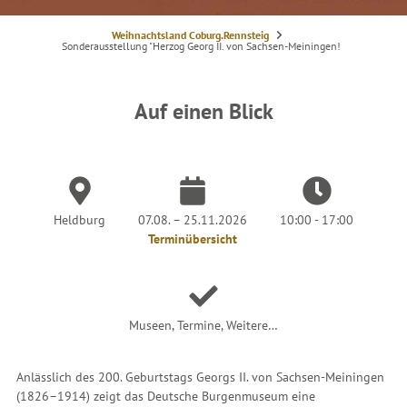
S
Weihnachtsland Coburg.Rennsteig
i
Sonderausstellung "Herzog Georg II. von Sachsen-Meiningen!
e
s
i
n
d
Auf einen Blick
h
i
e
r
:
Heldburg
07.08. – 25.11.2026
10:00 - 17:00
Terminübersicht
Museen, Termine, Weitere…
Anlässlich des 200. Geburtstags Georgs II. von Sachsen-Meiningen
(1826–1914) zeigt das Deutsche Burgenmuseum eine