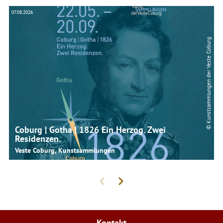
07.08.2026
07.
© Kunstsammlungen der Veste Coburg
Coburg | Gotha | 1826 Ein Herzog. Zwei
Residenzen.
Veste Coburg, Kunstsammlungen
Kontakt