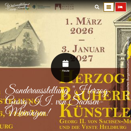
© Deutsches Burgenmuseum Veste Heldburg
Heute
Sonderausstellung "Herzog
Georg II. von Sachsen-
Meiningen!