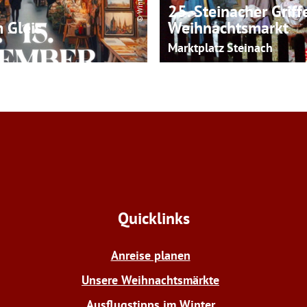
25. Steinacher Griff
 Gleis
Weihnachtsmarkt
Marktplatz Steinach
Quicklinks
Anreise planen
Unsere Weihnachtsmärkte
Ausflugstipps im Winter