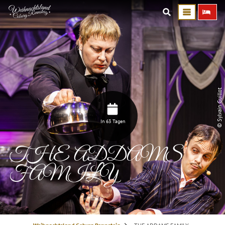
© Sylvain Guillot
In 63 Tagen
THE ADDAMS
FAMILY