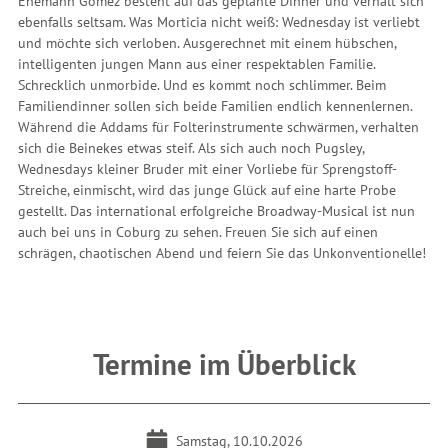
Ehemann Gomez besteht auf das geplante Dinner und verhält sich
ebenfalls seltsam. Was Morticia nicht weiß: Wednesday ist verliebt
und möchte sich verloben. Ausgerechnet mit einem hübschen,
intelligenten jungen Mann aus einer respektablen Familie.
Schrecklich unmorbide. Und es kommt noch schlimmer. Beim
Familiendinner sollen sich beide Familien endlich kennenlernen.
Während die Addams für Folterinstrumente schwärmen, verhalten
sich die Beinekes etwas steif. Als sich auch noch Pugsley,
Wednesdays kleiner Bruder mit einer Vorliebe für Sprengstoff-
Streiche, einmischt, wird das junge Glück auf eine harte Probe
gestellt. Das international erfolgreiche Broadway-Musical ist nun
auch bei uns in Coburg zu sehen. Freuen Sie sich auf einen
schrägen, chaotischen Abend und feiern Sie das Unkonventionelle!
Termine im Überblick
Samstag, 10.10.2026