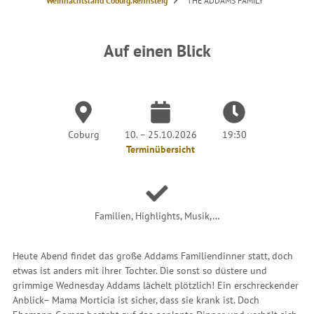
S
Weihnachtsland Coburg.Rennsteig
THE ADDAMS FAMILY
i
e
s
i
n
Auf einen Blick
d
h
i
e
r
:
Coburg
10. – 25.10.2026
19:30
Terminübersicht
Familien, Highlights, Musik,…
Heute Abend findet das große Addams Familiendinner statt, doch
etwas ist anders mit ihrer Tochter. Die sonst so düstere und
grimmige Wednesday Addams lächelt plötzlich! Ein erschreckender
Anblick– Mama Morticia ist sicher, dass sie krank ist. Doch