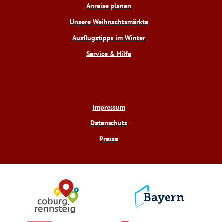
o
e
e
r
Anreise planen
k
s
a
t
m
Unsere Weihnachtsmärkte
Ausflugstipps im Winter
Service & Hilfe
Impressum
Datenschutz
Presse