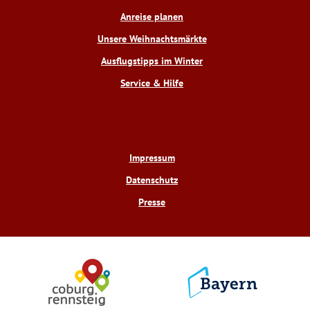
o
e
e
r
Anreise planen
k
s
a
t
m
Unsere Weihnachtsmärkte
Ausflugstipps im Winter
Service & Hilfe
Impressum
Datenschutz
Presse