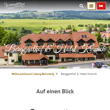
© Gasthof Kranich
Berggasthof & Hotel Kranich
S
Weihnachtsland Coburg.Rennsteig
Berggasthof & Hotel Kranich
i
e
s
i
n
Auf einen Blick
d
h
i
e
r
: