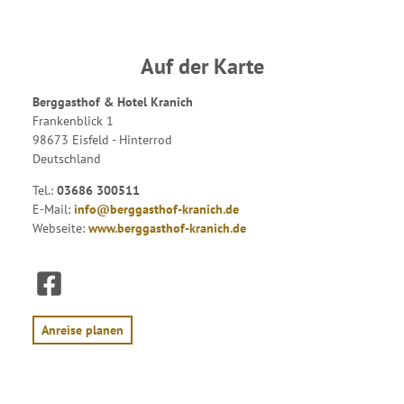
Auf der Karte
Berggasthof & Hotel Kranich
Frankenblick 1
98673 Eisfeld - Hinterrod
Deutschland
Tel.:
03686 300511
E-Mail:
info@berggasthof-kranich.de
Webseite:
www.berggasthof-kranich.de
F
a
c
e
Anreise planen
b
o
o
k