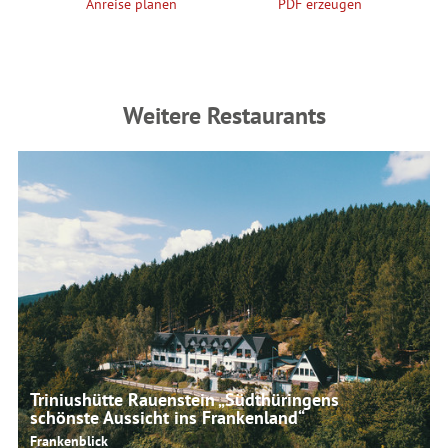
Anreise planen
PDF erzeugen
Weitere Restaurants
öf
Triniushütte Rauenstein „Südthüringens
schönste Aussicht ins Frankenland“
Frankenblick