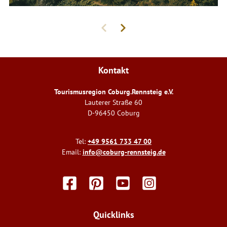
Kontakt
Tourismusregion Coburg.Rennsteig e.V.
Lauterer Straße 60
D-96450 Coburg
Tel:
+49 9561 733 47 00
Email:
info@coburg-rennsteig.de
F
P
Y
I
a
i
o
n
c
n
u
s
e
t
t
t
Quicklinks
b
e
u
a
o
r
b
g