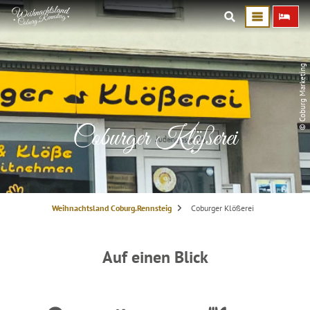
© Coburg Marketing
Coburger Klößerei
S
Weihnachtsland Coburg.Rennsteig
Coburger Klößerei
i
e
s
i
n
Auf einen Blick
d
h
i
e
r
: