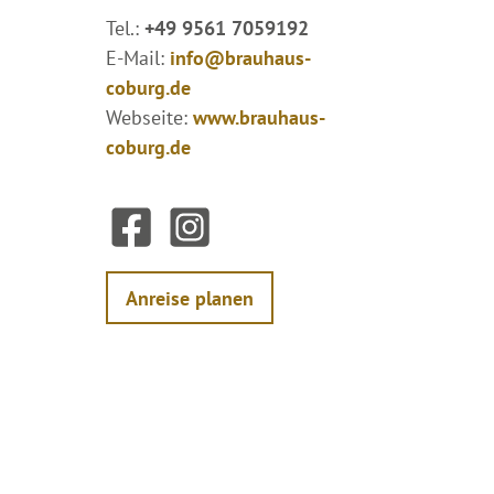
Tel.:
+49 9561 7059192
E-Mail:
info@brauhaus-
coburg.de
Webseite:
www.brauhaus-
coburg.de
F
I
a
n
c
s
e
t
Anreise planen
b
a
o
g
o
r
k
a
m