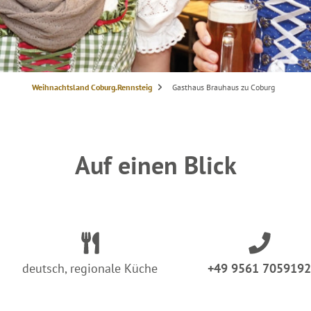
S
Weihnachtsland Coburg.Rennsteig
Gasthaus Brauhaus zu Coburg
i
e
s
i
n
d
h
i
Auf einen Blick
e
r
:
deutsch, regionale Küche
+49 9561 7059192