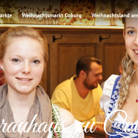
ärkte
Weihnachtsmarkt Coburg
Weihnachtsland am
auhaus zu Co