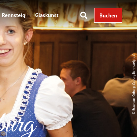
 Rennsteig
Glaskunst
Buchen
© Brauhaus Coburg, Coburg.Rennsteig e.V.
burg