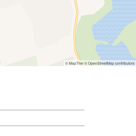
© MapTiler
© OpenStreetMap contributors