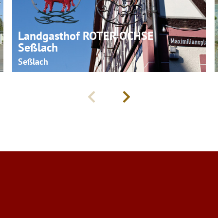
Landgasthof ROTER OCHSE
Seßlach
Seßlach