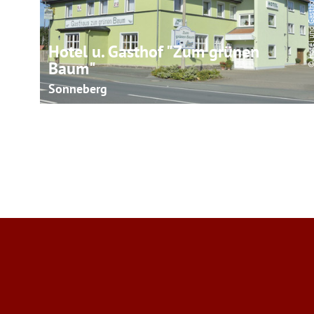
Hotel u. Gasthof "Zum grünen
Baum"
Sonneberg