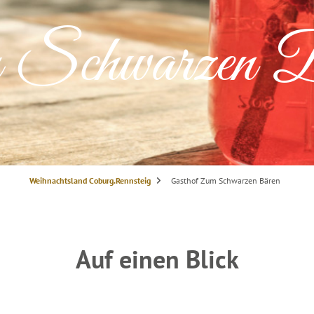
m Schwarzen 
S
Weihnachtsland Coburg.Rennsteig
Gasthof Zum Schwarzen Bären
i
e
s
i
n
d
h
i
Auf einen Blick
e
r
: