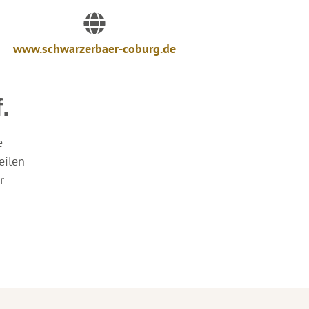
www.schwarzerbaer-coburg.de
.
e
eilen
r