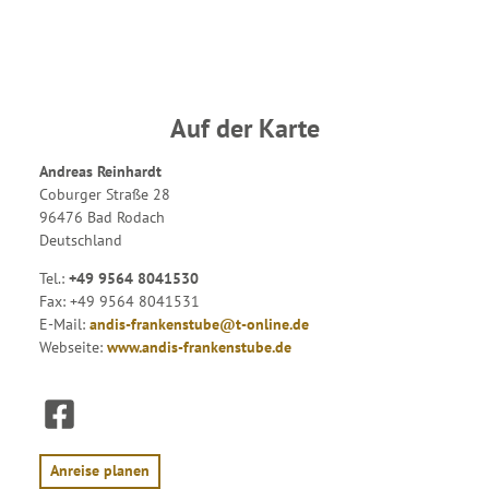
Auf der Karte
Andreas Reinhardt
Coburger Straße 28
96476 Bad Rodach
Deutschland
Tel.:
+49 9564 8041530
Fax:
+49 9564 8041531
E-Mail:
andis-frankenstube@t-online.de
Webseite:
www.andis-frankenstube.de
F
a
c
e
Anreise planen
b