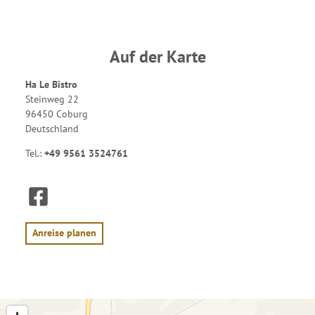
Auf der Karte
Ha Le Bistro
Steinweg 22
96450 Coburg
Deutschland
Tel.:
+49 9561 3524761
F
a
c
e
Anreise planen
b
o
o
k