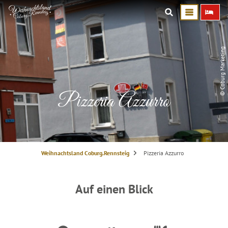
© Coburg Marketing
Pizzeria Azzurro
S
Weihnachtsland Coburg.Rennsteig
Pizzeria Azzurro
i
e
s
i
n
Auf einen Blick
d
h
i
e
r
: