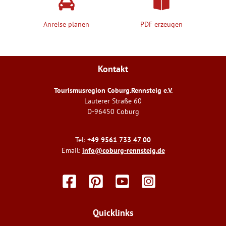
Anreise planen
PDF erzeugen
Kontakt
Tourismusregion Coburg.Rennsteig e.V.
Lauterer Straße 60
D-96450 Coburg
Tel:
+49 9561 733 47 00
Email:
info@coburg-rennsteig.de
F
P
Y
I
a
i
o
n
c
n
u
s
e
t
t
t
Quicklinks
b
e
u
a
o
r
b
g