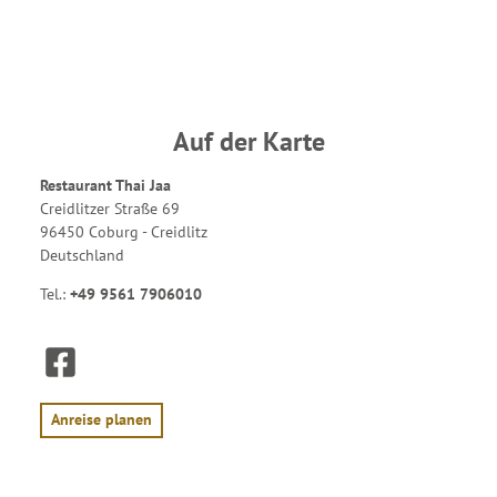
Auf der Karte
Restaurant Thai Jaa
Creidlitzer Straße 69
96450 Coburg - Creidlitz
Deutschland
Tel.:
+49 9561 7906010
F
a
c
e
Anreise planen
b
o
o
k