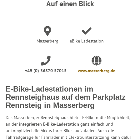
n
Auf einen Blick
d
h
i
e
r
:
Masserberg
eBike Ladestation
+49 (0) 36870 57015
www.masserberg.de
E-Bike-Ladestationen im
Rennsteighaus auf dem Parkplatz
Rennsteig in Masserberg
Das Masserberger Rennsteighaus bietet E-Bikern die Möglichkeit,
an der
integrierten E-Bike-Ladestation
ganz einfach und
unkompliziert die Akkus ihrer Bikes aufzuladen. Auch die
Fahrradgarage für Fahrräder mit Elektrounterstützung kann dafür