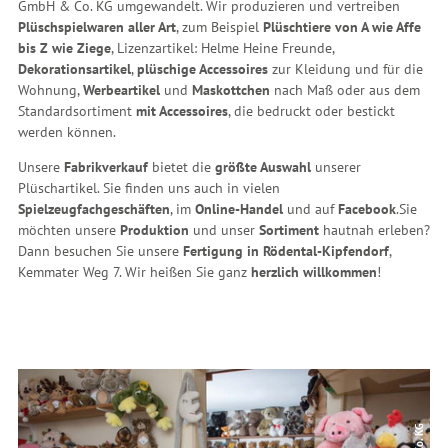
GmbH & Co. KG umgewandelt. Wir produzieren und vertreiben
Plüschspielwaren aller Art
, zum Beispiel
Plüschtiere von A wie Affe
bis Z wie Ziege
, Lizenzartikel: Helme Heine Freunde,
Dekorationsartikel
,
plüschige Accessoires
zur Kleidung und für die
Wohnung,
Werbeartikel
und
Maskottchen
nach Maß oder aus dem
Standardsortiment
mit Accessoires
, die bedruckt oder bestickt
werden können.
Unsere
Fabrikverkauf
bietet die
größte Auswahl
unserer
Plüschartikel. Sie finden uns auch in vielen
Spielzeugfachgeschäften
, im
Online-Handel
und auf
Facebook
.
Sie
möchten unsere
Produktion
und unser
Sortiment
hautnah erleben?
Dann besuchen Sie unsere
Fertigung in Rödental-Kipfendorf
,
Kemmater Weg 7. Wir heißen Sie ganz
herzlich willkommen
!