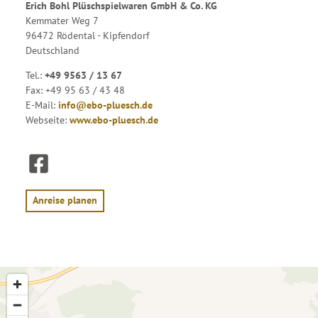
Erich Bohl Plüschspielwaren GmbH & Co. KG
Kemmater Weg 7
96472 Rödental - Kipfendorf
Deutschland
Tel.:
+49 9563 / 13 67
Fax:
+49 95 63 / 43 48
E-Mail:
info@ebo-pluesch.de
Webseite:
www.ebo-pluesch.de
F
a
c
e
Anreise planen
b
o
o
k