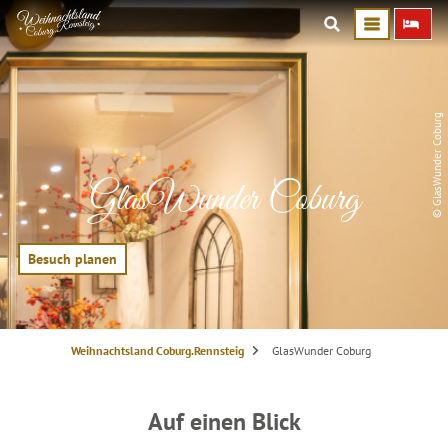
© GlasWunder Coburg
GlasWunder Coburg
Besuch planen
S
Weihnachtsland Coburg.Rennsteig
GlasWunder Coburg
i
e
s
i
n
Auf einen Blick
d
h
i