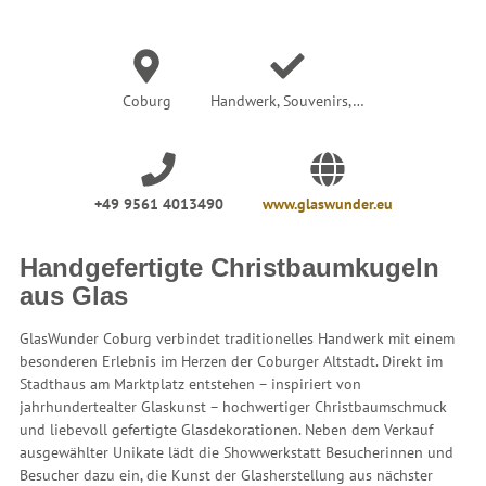
e
r
:
Coburg
Handwerk, Souvenirs,…
+49 9561 4013490
www.glaswunder.eu
Handgefertigte Christbaumkugeln
aus Glas
GlasWunder Coburg verbindet traditionelles Handwerk mit einem
besonderen Erlebnis im Herzen der Coburger Altstadt. Direkt im
Stadthaus am Marktplatz entstehen – inspiriert von
jahrhundertealter Glaskunst – hochwertiger Christbaumschmuck
und liebevoll gefertigte Glasdekorationen. Neben dem Verkauf
ausgewählter Unikate lädt die Showwerkstatt Besucherinnen und
Besucher dazu ein, die Kunst der Glasherstellung aus nächster