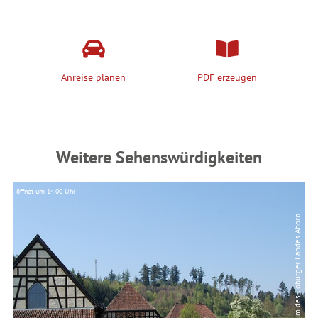
Anreise planen
PDF erzeugen
Weitere Sehenswürdigkeiten
öffnet um 14:00 Uhr
öf
© Gerätemuseum des Coburger Landes Ahorn