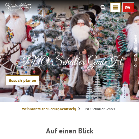
© INO Schaller GmbH
INO Schaller GmbH
Besuch planen
S
Weihnachtsland Coburg.Rennsteig
INO Schaller GmbH
i
e
s
i
n
Auf einen Blick
d
h
i