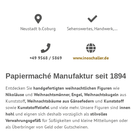
e
r
:
Neustadt b.Coburg
Sehenswertes, Handwerk,…
+49 9568 / 5869
www.inoschaller.de
Papiermaché Manufaktur seit 1894
Entdecken Sie
handgefertigten weihnachtlichen Figuren
wie
Nikoläuse
und
Weihnachtsmänner, Engel, Weihnachtskugeln
aus
Kunststoff
, Weihnachtsbäume aus Gänsefedern
und
Kunststoff
sowie
Kunststoffstiefel
und viele mehr. Unsere Figuren sind
innen
hohl
und eignen sich deshalb vorzüglich als
stilvolles
Verwahrungsgefäß
für Süßigkeiten und kleine Mitteilungen oder
als Überbringer von Geld oder Gutscheinen.