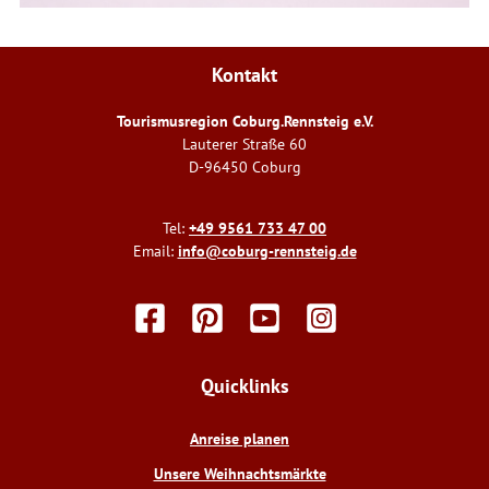
Kontakt
Tourismusregion Coburg.Rennsteig e.V.
Lauterer Straße 60
D-96450 Coburg
Tel:
+49 9561 733 47 00
Email:
info@coburg-rennsteig.de
F
P
Y
I
a
i
o
n
c
n
u
s
e
t
t
t
Quicklinks
b
e
u
a
o
r
b
g
o
e
e
r
Anreise planen
k
s
a
t
m
Unsere Weihnachtsmärkte