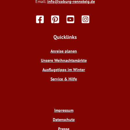
Email:
info@coburg-rennsteig.de
F
P
Y
I
a
i
o
n
c
n
u
s
e
t
t
t
Quicklinks
b
e
u
a
o
r
b
g
o
e
e
r
Anreise planen
k
s
a
t
m
Unsere Weihnachtsmärkte
Ausflugstipps im Winter
Service & Hilfe
Impressum
Datenschutz
Presse