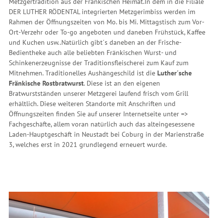
Metzgertradition aus der Fränkischen Heimat.
In dem in die Filiale
DER LUTHER RÖDENTAL integrierten Metzgerimbiss werden im
Rahmen der Öffnungszeiten von Mo. bis Mi. Mittagstisch zum Vor-
Ort-Verzehr oder To-go angeboten und daneben Frühstück, Kaffee
und Kuchen usw..
Natürlich gibt´s daneben an der Frische-
Bedientheke auch alle beliebten Fränkischen Wurst- und
Schinkenerzeugnisse der Traditionsfleischerei zum Kauf zum
Mitnehmen.
Traditionelles Aushängeschild ist die
Luther´sche
Fränkische Rostbratwurst
. Diese ist an den eigenen
Bratwurstständen unserer Metzgerei laufend frisch vom Grill
erhältlich. Diese weiteren Standorte mit Anschriften und
Öffnungszeiten finden Sie auf unserer Internetseite unter =>
Fachgeschäfte, allem voran natürlich auch das alteingesessene
Laden-Hauptgeschäft in Neustadt bei Coburg in der Marienstraße
3, welches erst in 2021 grundlegend erneuert wurde.