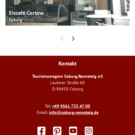
Eiscafé Cortina
Coburg
Kontakt
Tourismusregion Coburg.Rennsteig e.V.
Lauterer Straße 60
D-96450 Coburg
Tel:
+49 9561 733 47 00
Email:
info@coburg-rennsteig.de
F
P
Y
I
a
i
o
n