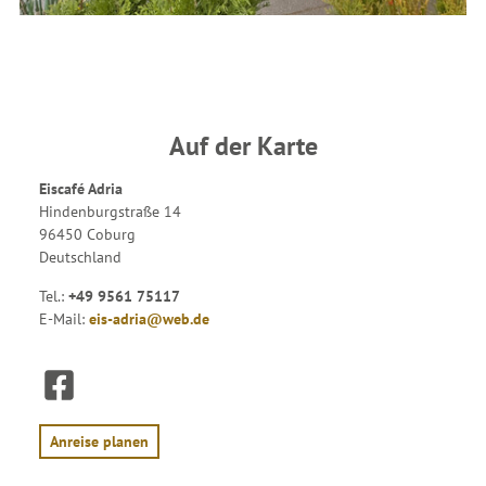
Auf der Karte
Eiscafé Adria
Hindenburgstraße 14
96450 Coburg
Deutschland
Tel.:
+49 9561 75117
E-Mail:
eis-adria@web.de
F
a
c
e
Anreise planen
b
o