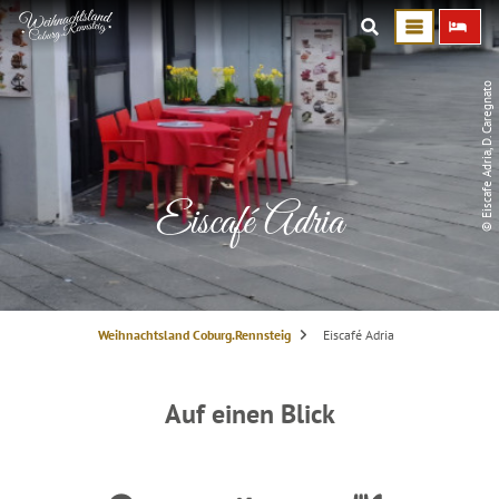
© Eiscafe Adria, D. Caregnato
Eiscafé Adria
S
Weihnachtsland Coburg.Rennsteig
Eiscafé Adria
i
e
s
i
n
Auf einen Blick
d
h
i
e
r
: