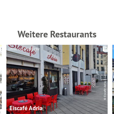
Weitere Restaurants
öffnet um 11:00 Uhr
© Eiscafe Adria, D. Caregnato
ting
Eiscafé Adria