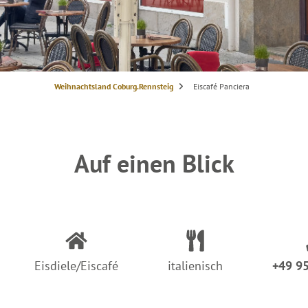
S
Weihnachtsland Coburg.Rennsteig
Eiscafé Panciera
i
e
s
i
n
d
h
i
Auf einen Blick
e
r
:
Eisdiele/Eiscafé
italienisch
+49 9