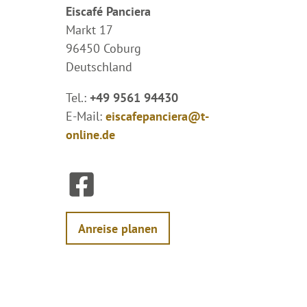
Eiscafé Panciera
Markt 17
96450 Coburg
Deutschland
Tel.:
+49 9561 94430
E-Mail:
eiscafepanciera@t-
online.de
F
a
c
e
Anreise planen
b
o
o
k