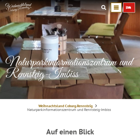
Naturparkinformationszentrum und
Rennsteig-Imbiss
S
Weihnachtsland Coburg.Rennsteig
i
Naturparkinformationszentrum und Rennsteig-Imbiss
e
s
i
n
d
Auf einen Blick
h
i
e