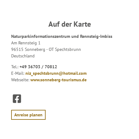
Auf der Karte
Naturparkinformationszentrum und Rennsteig-Imbiss
Am Rennsteig 1
96515 Sonneberg - OT Spechtsbrunn
Deutschland
Tel.:
+49 36703 / 70812
E-Mail:
niz_spechtsbrunn@hotmail.com
Webseite:
www.sonneberg-tourismus.de
F
a
c
e
Anreise planen
b
o
o
k