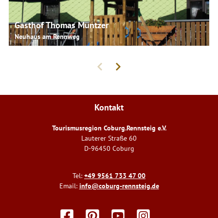
Gasthof Thomas Müntzer
Neuhaus am Rennweg
Kontakt
Tourismusregion Coburg.Rennsteig e.V.
Lauterer Straße 60
D-96450 Coburg
Tel:
+49 9561 733 47 00
Email:
info@coburg-rennsteig.de
F
P
Y
I