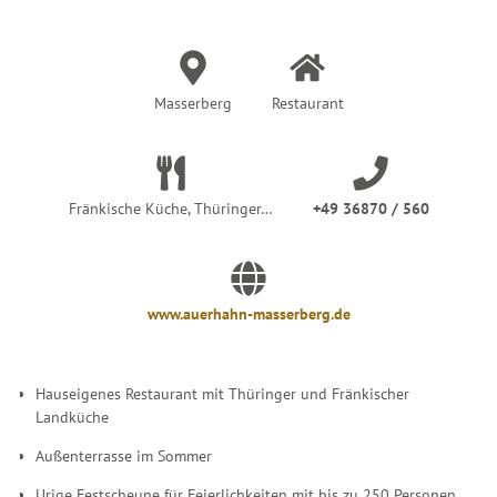
r
:
Masserberg
Restaurant
Fränkische Küche, Thüringer…
+49 36870 / 560
www.auerhahn-masserberg.de
Hauseigenes Restaurant mit Thüringer und Fränkischer
Landküche
Außenterrasse im Sommer
Urige Festscheune für Feierlichkeiten mit bis zu 250 Personen