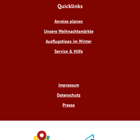
e
t
t
t
Quicklinks
b
e
u
a
o
r
b
g
o
e
e
r
Anreise planen
k
s
a
t
m
Unsere Weihnachtsmärkte
Ausflugstipps im Winter
Service & Hilfe
Impressum
Datenschutz
Presse