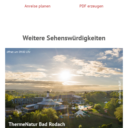
Anreise planen
PDF erzeugen
Weitere Sehenswürdigkeiten
öffnet um 09:00 Uhr
öf
© Sebastian Buff
ThermeNatur Bad Rodach