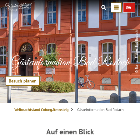
© Rainer Brabec, Bad Rodach
Gästeinformation Bad Rodach
Besuch planen
S
Weihnachtsland Coburg.Rennsteig
Gästeinformation Bad Rodach
i
e
s
i
n
Auf einen Blick
d
h
i