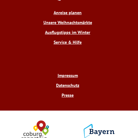
o
r
b
g
o
e
e
r
Anreise planen
k
s
a
t
m
Unsere Weihnachtsmärkte
Ausflugstipps im Winter
Service & Hilfe
Impressum
Datenschutz
Presse